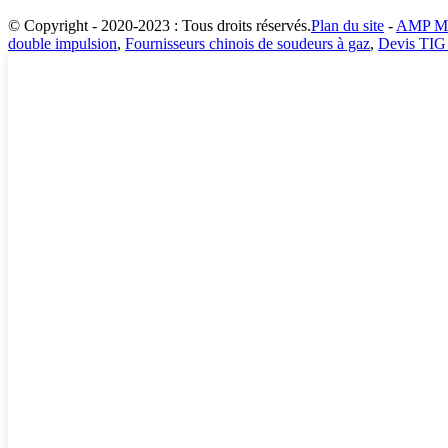
© Copyright - 2020-2023 : Tous droits réservés.
Plan du site
-
AMP Mo
double impulsion
,
Fournisseurs chinois de soudeurs à gaz
,
Devis TIG 