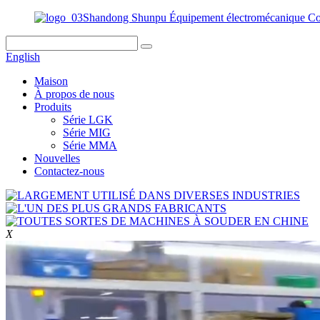
Shandong Shunpu Équipement électromécanique Co.
English
Maison
À propos de nous
Produits
Série LGK
Série MIG
Série MMA
Nouvelles
Contactez-nous
X