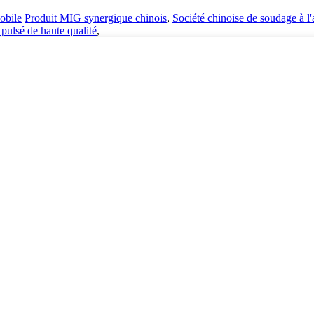
bile
Produit MIG synergique chinois
,
Société chinoise de soudage à l
pulsé de haute qualité
,