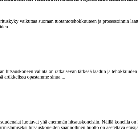
orituskyky vaikuttaa suoraan tuotantotehokkuuteen ja prosessoinnin laa
den...
ikean hitsauskoneen valinta on ratkaisevan tärkeää laadun ja tehokkuuden
sä artikkelissa opastamme sinua ...
uudenalat luottavat yhä enemmän hitsauskoneisiin. Näillä koneilla on kes
mistamiseksi hitsauskoneiden säännöllinen huolto on asetettava etusijal