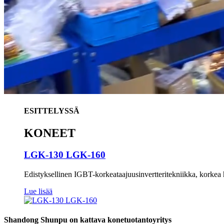
ESITTELYSSÄ
KONEET
LGK-130 LGK-160
Edistyksellinen IGBT-korkeataajuusinvertteritekniikka, korkea h
Lue lisää
Shandong Shunpu on kattava konetuotantoyritys