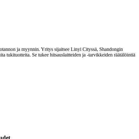
otannon ja myynnin. Yritys sijaitsee Linyi Cityssä, Shandongin
a tukituotteita. Se tukee hitsauslaitteiden ja -tarvikkeiden räätälöintiä
udet