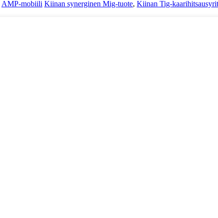
-
AMP-mobiili
Kiinan synerginen Mig-tuote
,
Kiinan Tig-kaarihitsausyri