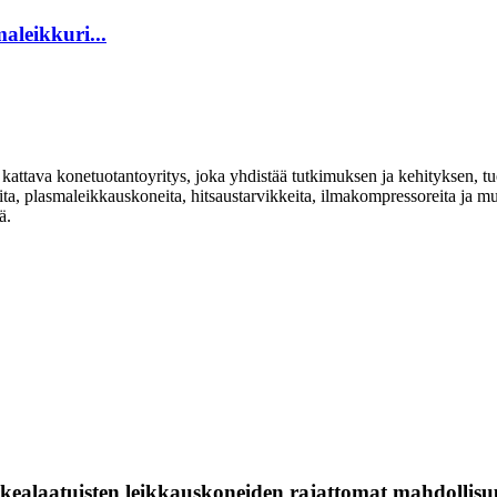
aleikkuri...
ttava konetuotantoyritys, joka yhdistää tutkimuksen ja kehityksen, tu
ita, plasmaleikkauskoneita, hitsaustarvikkeita, ilmakompressoreita ja muit
ä.
rkealaatuisten leikkauskoneiden rajattomat mahdollisu