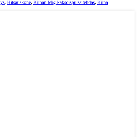
tys
,
Hitsauskone
,
Kiinan Mig-kaksoispulssitehdas
,
Kiina