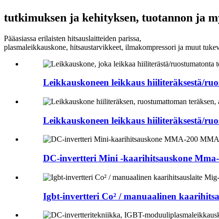
tutkimuksen ja kehityksen, tuotannon ja 
Pääasiassa erilaisten hitsauslaitteiden parissa,
plasmaleikkauskone, hitsaustarvikkeet, ilmakompressori ja muut tukeva
Leikkauskoneen leikkaus hiiliteräksestä/ru
Leikkauskoneen leikkaus hiiliteräksestä/ru
DC-invertteri Mini -kaarihitsauskone Mma
Igbt-invertteri Co² / manuaalinen kaarihits