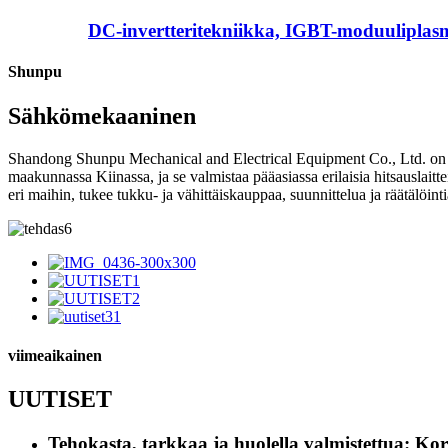
DC-invertteritekniikka, IGBT-moduuliplasm
Shunpu
Sähkömekaaninen
Shandong Shunpu Mechanical and Electrical Equipment Co., Ltd. on ka
maakunnassa Kiinassa, ja se valmistaa pääasiassa erilaisia hitsauslaitte
eri maihin, tukee tukku- ja vähittäiskauppaa, suunnittelua ja räätälöinti
viimeaikainen
UUTISET
Tehokasta, tarkkaa ja huolella valmistettua: Ko