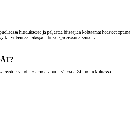
uolisessa hitsauksessa ja paljastaa hitsaajien kohtaamat haasteet optima
yrkii virtaamaan alaspäin hitsausprosessin aikana,...
DÄT?
postiosoitteesi, niin otamme sinuun yhteyttä 24 tunnin kuluessa.