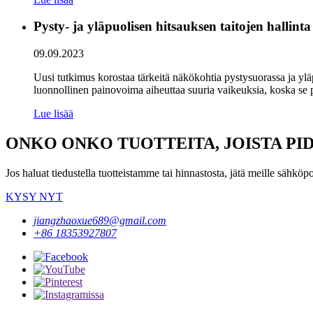
Pysty- ja yläpuolisen hitsauksen taitojen hallinta
09.09.2023
Uusi tutkimus korostaa tärkeitä näkökohtia pystysuorassa ja yläp
luonnollinen painovoima aiheuttaa suuria vaikeuksia, koska se p
Lue lisää
ONKO ONKO TUOTTEITA, JOISTA PI
Jos haluat tiedustella tuotteistamme tai hinnastosta, jätä meille sähkö
KYSY NYT
jiangzhaoxue689@gmail.com
+86 18353927807