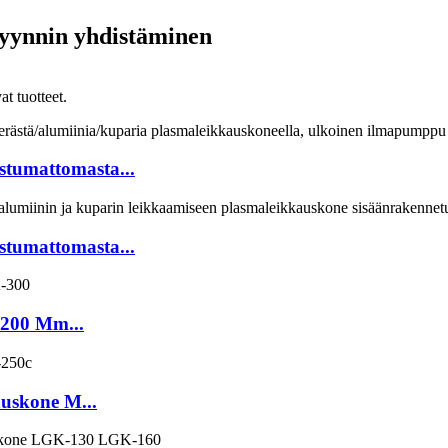
myynnin yhdistäminen
t tuotteet.
ostumattomasta...
ostumattomasta...
-200 Mm...
auskone M...