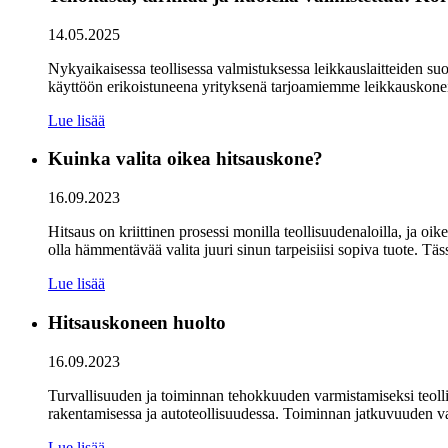
14.05.2025
Nykyaikaisessa teollisessa valmistuksessa leikkauslaitteiden su
käyttöön erikoistuneena yrityksenä tarjoamiemme leikkauskonei
Lue lisää
Kuinka valita oikea hitsauskone?
16.09.2023
Hitsaus on kriittinen prosessi monilla teollisuudenaloilla, ja o
olla hämmentävää valita juuri sinun tarpeisiisi sopiva tuote. Täs
Lue lisää
Hitsauskoneen huolto
16.09.2023
Turvallisuuden ja toiminnan tehokkuuden varmistamiseksi teollis
rakentamisessa ja autoteollisuudessa. Toiminnan jatkuvuuden var
Lue lisää