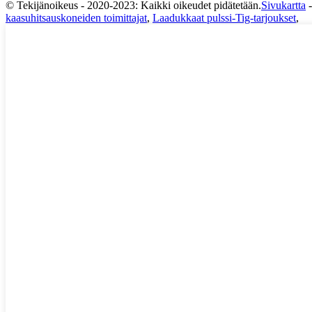
© Tekijänoikeus - 2020-2023: Kaikki oikeudet pidätetään.
Sivukartta
kaasuhitsauskoneiden toimittajat
,
Laadukkaat pulssi-Tig-tarjoukset
,