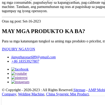
ng mga consumable, pagsubaybay sa kapangyarihan, pag-calibrate n
machine. Tandaan, ang pamumuhunan ng oras at pagsisikap sa pagpapa
tagumpay ng iyong operasyon.
Oras ng post: Set-16-2023
MAY MGA PRODUKTO KA BA?
Para sa mga katanungan tungkol sa aming mga produkto o pricelist, 
INQUIRY NGAYON
jiangzhaoxue689@gmail.com
+86 18353927807
© Copyright - 2020-2023 : All Rights Reserved.
Sitemap
-
AMP Mobi
Company
,
Welding Machine
,
China Synergic Mig Product
,