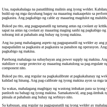
Una, napakahalaga na panatilihing malinis ang iyong welder. Kabilang
build-up ng mga dayuhang bagay na maaaring makaapekto sa performa
pagkasira. Ang pagkabigo ng cable ay maaaring magdulot ng malubhang
Bukod pa rito, ang pagpapanatili ng tamang antas ng coolant ay kriti
sapat na antas ng coolant ay maaaring maging sanhi ng pagkabigo ng
sobrang init at pahabain ang buhay ng iyong makina.
Ang isa pang mahalagang aspeto ng pagpapanatili ng welder ay ang p
napapailalim sa pagkasira at pagkasira sa panahon ng operasyon. An
pagkabigo ng makina.
Parehong mahalaga na subaybayan ang power supply ng makina. Ang 
stabilizer o surge protector ay maaaring makatulong sa pag-regulate 
component nito.
Bukod pa rito, ang regular na pagkakalibrate at pagkakahanay ng wel
kalidad ng hinang. Ang pag-calibrate ng iyong makina ayon sa mga 
Sa wakas, mahalagang magbigay ng wastong imbakan para sa iyong w
panloob na bahagi ng iyong makina. Samakatuwid, ang pag-iimbak ng m
pinsala at pahabain ang buhay ng serbisyo nito.
Sa kabuuan, ang regular na pagpapanatili ng iyong welder ay mahala