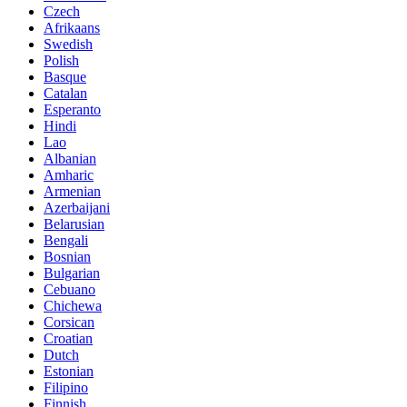
Czech
Afrikaans
Swedish
Polish
Basque
Catalan
Esperanto
Hindi
Lao
Albanian
Amharic
Armenian
Azerbaijani
Belarusian
Bengali
Bosnian
Bulgarian
Cebuano
Chichewa
Corsican
Croatian
Dutch
Estonian
Filipino
Finnish