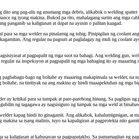
 dito ang pag-alis ng anumang mga debris, alikabok o welding spatter m
nce ng iyong makina. Bukod pa rito, mahalagang suriin ang mga cabl
 panganib sa kaligtasan at dapat na ayusin o palitan kaagad.
kal para sa mga welder na pinalamig ng tubig. Pinipigilan ng coolant 
 kagamitan. Ang regular na pagsuri at paglalagay ng muli ng coolant 
agsisiyasat at pagpapalit ng mga suot na bahagi. Ang welding gun, we
g regular na inspeksyon at pagpapalit ng mga bahaging ito ay maaarin
pagbabagu-bago ng boltahe ay maaaring makapinsala sa welder, na na
ng boltahe, na tinitiyak na ang makina ay hindi maaapektuhan ng mga bi
der ay kritikal para sa tumpak at pare-parehong hinang. Sa paglipas 
tagubilin ng tagagawa ay nagsisiguro ng tumpak na mga weld at binaba
elder kapag hindi ito ginagamit. Ang alikabok, kahalumigmigan, at 
akina sa isang malinis, tuyo na kapaligiran at pagprotekta nito gami
ga sa kaligtasan at kahusayan sa pagpapatakbo. Sa pamamagitan ng pag