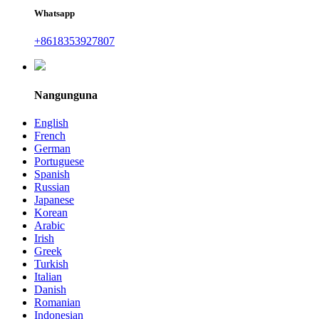
Whatsapp
+8618353927807
Nangunguna
English
French
German
Portuguese
Spanish
Russian
Japanese
Korean
Arabic
Irish
Greek
Turkish
Italian
Danish
Romanian
Indonesian