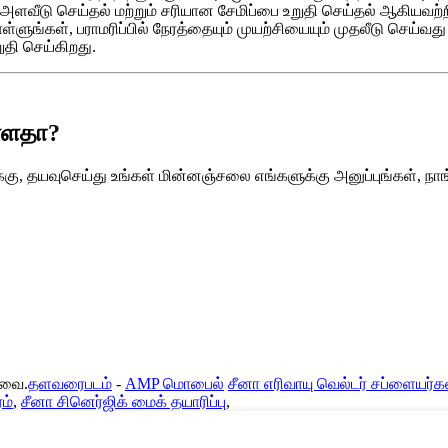
அளவீடு செய்தல் மற்றும் சரியான சேமிப்பை உறுதி செய்தல் ஆகியவற்ற
ுங்கள், பராமரிப்பில் நேரத்தையும் முயற்சியையும் முதலீடு செய்வது 
ுதி செய்கிறது.
ள்ளதா?
கு, தயவுசெய்து உங்கள் மின்னஞ்சலை எங்களுக்கு அனுப்புங்கள், நாங்
டவை.
தளவரைபடம்
-
AMP மொபைல்
சீனா எரிவாயு வெல்டர் சப்ளையர்க
ம்
,
சீனா சினெர்ஜிக் மைக் தயாரிப்பு
,