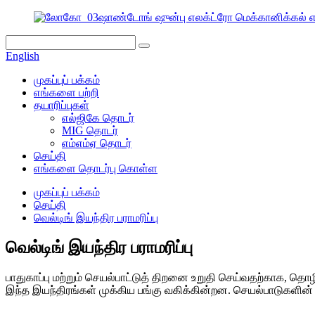
ஷாண்டோங் ஷுன்பு எலக்ட்ரோ மெக்கானிக்கல் எக்
English
முகப்புப் பக்கம்
எங்களை பற்றி
தயாரிப்புகள்
எல்ஜிகே தொடர்
MIG தொடர்
எம்எம்ஏ தொடர்
செய்தி
எங்களை தொடர்பு கொள்ள
முகப்புப் பக்கம்
செய்தி
வெல்டிங் இயந்திர பராமரிப்பு
வெல்டிங் இயந்திர பராமரிப்பு
பாதுகாப்பு மற்றும் செயல்பாட்டுத் திறனை உறுதி செய்வதற்காக, த
இந்த இயந்திரங்கள் முக்கிய பங்கு வகிக்கின்றன. செயல்பாடுகளின்