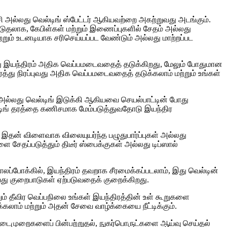
தூசி அல்லது வெல்டிங் ஸ்பேட்டர் ஆகியவற்றை அகற்றுவது அடங்கும்.
ூடுதலாக, கேபிள்கள் மற்றும் இணைப்புகளில் சேதம் அல்லது
ற்றும் உடனடியாக சரிசெய்யப்பட வேண்டும் அல்லது மாற்றப்பட
் போது இயந்திரம் அதிக வெப்பமடைவதைத் தடுக்கிறது, மேலும் போதுமான
ர்த்து நிரப்புவது அதிக வெப்பமடைவதைத் தடுக்கலாம் மற்றும் உங்கள்
னை அல்லது வெல்டிங் இடுக்கி ஆகியவை செயல்பாட்டின் போது
ல்டிங் தரத்தை கணிசமாக மேம்படுத்துவதோடு இயந்திர
 இதன் விளைவாக விலையுயர்ந்த பழுதுபார்ப்புகள் அல்லது
ளை சேதப்படுத்தும் திடீர் ஸ்பைக்குகள் அல்லது டிப்ஸால்
காலப்போக்கில், இயந்திரம் தவறாக சீரமைக்கப்படலாம், இது வெல்டின்
்து குறைபாடுகள் ஏற்படுவதைக் குறைக்கிறது.
றும் தீவிர வெப்பநிலை உங்கள் இயந்திரத்தின் உள் கூறுகளை
கலாம் மற்றும் அதன் சேவை வாழ்க்கையை நீட்டிக்கும்.
யும் நடைமுறைகளைப் பின்பற்றுதல், நுகர்பொருட்களை ஆய்வு செய்தல்