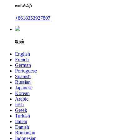
வாட்ஸ்அப்
+8618353927807
மேல்
English
French
German
Portuguese
Spanish
Russian
Japanese
Korean
Arabic
Irish
Greek
Turkish
Italian
Danish
Romanian
Indonesian