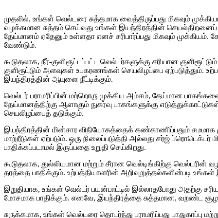
முதலில், உங்கள் வெல்டரை சுத்தமாக வைத்திருப்பது மிகவும் முக்கிய
வழக்கமான சுத்தம் செய்வது உங்கள் இயந்திரத்தின் செயல்திறனைப் 
தேய்மானம் ஏதேனும் உள்ளதா எனச் சரிபார்ப்பது மிகவும் முக்கியம்.
வேண்டும்.
கூடுதலாக, நீர்-குளிரூட்டப்பட்ட வெல்டர்களுக்கு சரியான குளிரூட்
குளிரூட்டும் அளவுகள் உபகரணங்கள் செயலிழப்பை ஏற்படுத்தும். உற்ப
இயந்திரத்தின் ஆயுளை நீட்டிக்கும்.
வெல்டர் பராமரிப்பின் மற்றொரு முக்கிய அம்சம், தேய்மான பாகங்கள
தேய்மானத்திற்கு ஆளாகும் நுகர்வு பாகங்களுக்கு எடுத்துக்காட்ட
செயலிழப்பைத் தடுக்கும்.
இயந்திரத்தின் மின்சார விநியோகத்தைக் கண்காணிப்பதும் சமமாக மு
மாற்றீடுகள் ஏற்படும். ஒரு நிலைப்படுத்தி அல்லது சர்ஜ் ப்ரொடெக்டர்
பாதிக்கப்படாமல் இருப்பதை உறுதி செய்கிறது.
கூடுதலாக, துல்லியமான மற்றும் சீரான வெல்டிங்கிற்கு வெல்டரின் வழ
தரத்தை பாதிக்கும். உற்பத்தியாளரின் அறிவுறுத்தல்களின்படி உங்
இறுதியாக, உங்கள் வெல்டர் பயன்பாட்டில் இல்லாதபோது அதற்கு சரியா
மோசமாக பாதிக்கும். எனவே, இயந்திரத்தை சுத்தமான, வறண்ட சூழலில
சுருக்கமாக, உங்கள் வெல்டரை தொடர்ந்து பராமரிப்பது பாதுகாப்பு மற